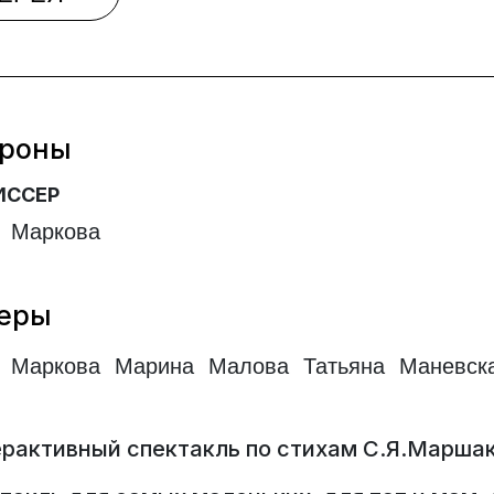
роны
ИССЕР
 Маркова
еры
 Маркова Марина Малова Татьяна Маневск
рактивный спектакль по стихам С.Я.Марша