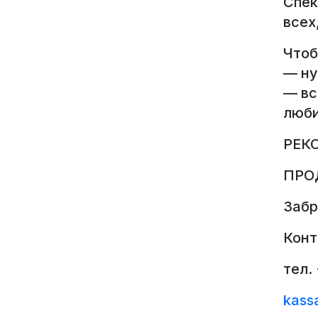
Спек
всех
Чтоб
— ну
— вс
люби
РЕК
ПРО
Забр
Конт
тел. 
kass