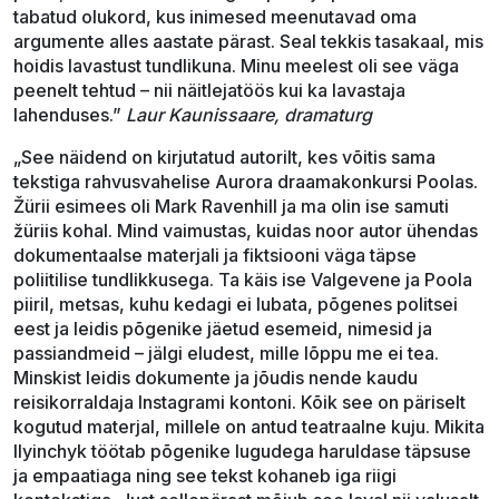
tabatud olukord, kus inimesed meenutavad oma
argumente alles aastate pärast. Seal tekkis tasakaal, mis
hoidis lavastust tundlikuna. Minu meelest oli see väga
peenelt tehtud – nii näitlejatöös kui ka lavastaja
lahenduses.”
Laur Kaunissaare, dramaturg
„See näidend on kirjutatud autorilt, kes võitis sama
tekstiga rahvusvahelise Aurora draamakonkursi Poolas.
Žürii esimees oli Mark Ravenhill ja ma olin ise samuti
žüriis kohal. Mind vaimustas, kuidas noor autor ühendas
dokumentaalse materjali ja fiktsiooni väga täpse
poliitilise tundlikkusega. Ta käis ise Valgevene ja Poola
piiril, metsas, kuhu kedagi ei lubata, põgenes politsei
eest ja leidis põgenike jäetud esemeid, nimesid ja
passiandmeid – jälgi eludest, mille lõppu me ei tea.
Minskist leidis dokumente ja jõudis nende kaudu
reisikorraldaja Instagrami kontoni. Kõik see on päriselt
kogutud materjal, millele on antud teatraalne kuju. Mikita
Ilyinchyk töötab põgenike lugudega haruldase täpsuse
ja empaatiaga ning see tekst kohaneb iga riigi