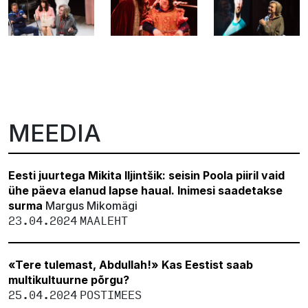
MEEDIA
Eesti juurtega Mikita Iljintšik: seisin Poola piiril vaid
ühe päeva elanud lapse haual. Inimesi saadetakse
surma
Margus Mikomägi
23.04.2024
MAALEHT
«Tere tulemast, Abdullah!» Kas Eestist saab
multikultuurne põrgu?
25.04.2024
POSTIMEES