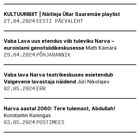
KULTUURIBIIT | Näitleja Üllar Saaremäe playlist
27.04.2024
EESTI PÄEVALEHT
Vaba Lava uus etendus viib tuleviku Narva −
euroislami genotsiidikeskusesse
Matti Kämärä
29.04.2024
PÕHJARANNIK
Vaba lava Narva teatrikeskuses esietendub
Valgevene lavastaja näidend
Jüri Nikolajev
02.05.2024
ERR
Narva aastal 2060: Tere tulemast, Abdullah!
Konstantin Kuningas
03.05.2024
POSTIMEES