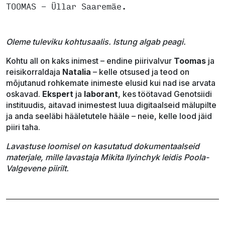
TOOMAS - Üllar Saaremäe.
Oleme tuleviku kohtusaalis. Istung algab peagi.
Kohtu all on kaks inimest – endine piirivalvur
Toomas
ja
reisikorraldaja
Natalia
– kelle otsused ja teod on
mõjutanud rohkemate inimeste elusid kui nad ise arvata
oskavad.
Ekspert
ja
laborant
, kes töötavad Genotsiidi
instituudis, aitavad inimestest luua digitaalseid mälupilte
ja anda seeläbi hääletutele hääle – neie, kelle lood jäid
piiri taha.
Lavastuse loomisel on kasutatud dokumentaalseid
materjale, mille lavastaja Mikita Ilyinchyk leidis Poola-
Valgevene piirilt.