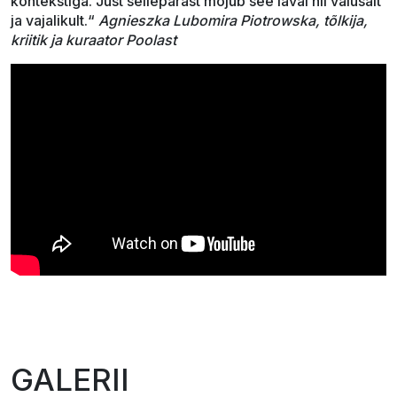
kontekstiga. Just sellepärast mõjub see laval nii valusalt
ja vajalikult.“
Agnieszka Lubomira Piotrowska, tõlkija,
kriitik ja kuraator Poolast
GALERII