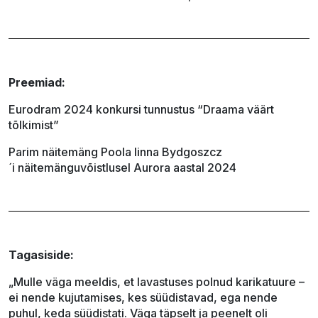
Preemiad:
Eurodram 2024 konkursi tunnustus “Draama väärt
tõlkimist”
Parim näitemäng Poola linna Bydgoszcz
´i näitemänguvõistlusel Aurora aastal 2024
Tagasiside:
„Mulle väga meeldis, et lavastuses polnud karikatuure –
ei nende kujutamises, kes süüdistavad, ega nende
puhul, keda süüdistati. Väga täpselt ja peenelt oli