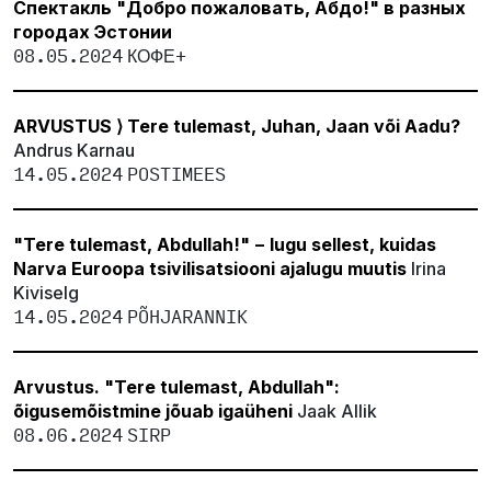
Спектакль "Добро пожаловать, Абдо!" в разных
городах Эстонии
08.05.2024
КОФЕ+
ARVUSTUS ⟩ Tere tulemast, Juhan, Jaan või Aadu?
Andrus Karnau
14.05.2024
POSTIMEES
"Tere tulemast, Abdullah!" − lugu sellest, kuidas
Narva Euroopa tsivilisatsiooni ajalugu muutis
Irina
Kiviselg
14.05.2024
PÕHJARANNIK
Arvustus. "Tere tulemast, Abdullah":
õigusemõistmine jõuab igaüheni
Jaak Allik
08.06.2024
SIRP