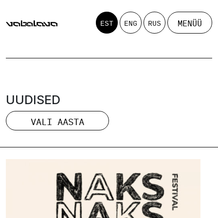
MENÜÜ
EST
ENG
RUS
UUDISED
VALI AASTA