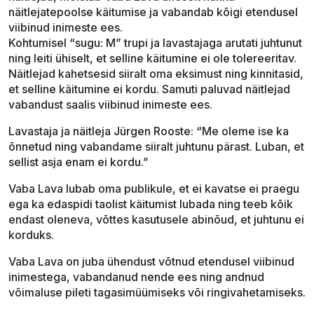
näitlejatepoolse käitumise ja vabandab kõigi etendusel
viibinud inimeste ees.
Kohtumisel “sugu: M” trupi ja lavastajaga arutati juhtunut
ning leiti ühiselt, et selline käitumine ei ole tolereeritav.
Näitlejad kahetsesid siiralt oma eksimust ning kinnitasid,
et selline käitumine ei kordu. Samuti paluvad näitlejad
vabandust saalis viibinud inimeste ees.
Lavastaja ja näitleja Jürgen Rooste: “Me oleme ise ka
õnnetud ning vabandame siiralt juhtunu pärast. Luban, et
sellist asja enam ei kordu.”
Vaba Lava lubab oma publikule, et ei kavatse ei praegu
ega ka edaspidi taolist käitumist lubada ning teeb kõik
endast oleneva, võttes kasutusele abinõud, et juhtunu ei
korduks.
Vaba Lava on juba ühendust võtnud etendusel viibinud
inimestega, vabandanud nende ees ning andnud
võimaluse pileti tagasimüümiseks või ringivahetamiseks.