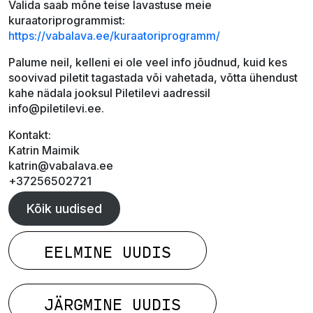
Valida saab mõne teise lavastuse meie
kuraatoriprogrammist:
https://vabalava.ee/kuraatoriprogramm/
Palume neil, kelleni ei ole veel info jõudnud, kuid kes
soovivad piletit tagastada või vahetada, võtta ühendust
kahe nädala jooksul Piletilevi aadressil
info@piletilevi.ee.
Kontakt:
Katrin Maimik
katrin@vabalava.ee
+37256502721
Kõik uudised
EELMINE UUDIS
JÄRGMINE UUDIS