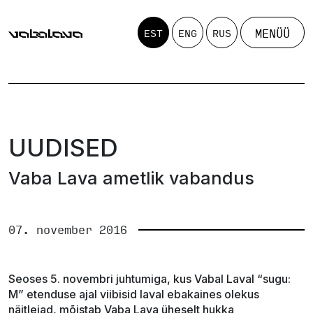
MENÜÜ
EST
ENG
RUS
UUDISED
Vaba Lava ametlik vabandus
07. november 2016
Seoses 5. novembri juhtumiga, kus Vabal Laval “sugu:
M” etenduse ajal viibisid laval ebakaines olekus
näitlejad, mõistab Vaba Lava üheselt hukka